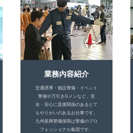
業務内容紹介
交通誘導
・
施設警備
・
イベント
警備
や
万引きGメン
など、安
全・安心に直接関係のあるとて
もやりがいのあるお仕事です。
九州産興警備保障は警備のプロ
フェッショナル集団です。