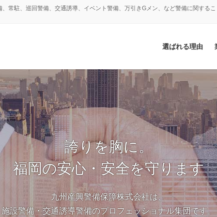
備、常駐、巡回警備、交通誘導、イベント警備、万引きGメン、など警備に関するこ
選ばれる理由
誇りを胸に。
福岡の安心・安全を守ります
九州産興警備保障株式会社は、
施設警備・交通誘導警備のプロフェッショナル集団です。