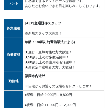
に感謝できるアットホームな職場です。
メント
あなたとお会いできる日を楽しみにしております。
[A][P]交通誘導スタッフ
募集職種
※新規スタッフ大募集！
年齢：18歳以上(警備業法による)
★直行・直帰可能な方大歓迎！
応募資格
★50歳以上の方多数活躍中！
★60歳以上の再雇用者も活躍中！
★男女定年退職者の方、大歓迎！
福岡市内近郊
勤務地
※自宅からお近くの現場をセレクトします！
●昼勤 日給 9,000円～9,800円
●夜勤 日給 11,200円～12,000円