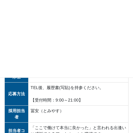
車・バイク通勤可（ガソリンチケット支給あり)
法定研修（20h）／1万9000円支給
お友達紹介時、奨励金制度有
勤務時間帯は現場によって異なります
勤務時間
最低勤務期間：1ヶ月以内
最低勤務日数：週1日
最低勤務時間：1日6時間
休日休
面接の際にご説明いたします
暇・福利
厚生
TEL後、履歴書(写貼)を持参ください。
応募方法
【受付時間：9:00～21:00】
採用担当
冨安（とみやす）
者
「ここで働けて本当に良かった」と言われる出逢い
担当者コ